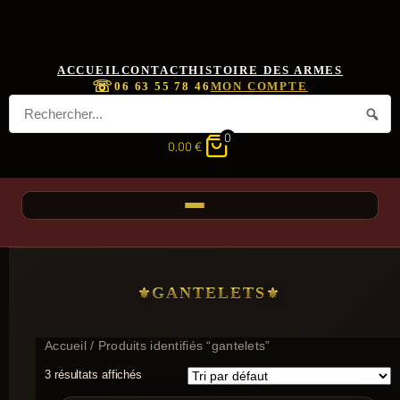
ACCUEIL
CONTACT
HISTOIRE DES ARMES
☏
06 63 55 78 46
MON COMPTE
0
0,00
€
GANTELETS
Accueil
/ Produits identifiés “gantelets”
3 résultats affichés