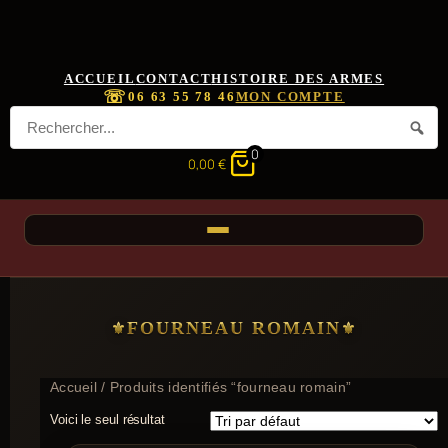
ACCUEIL
CONTACT
HISTOIRE DES ARMES
☏
06 63 55 78 46
MON COMPTE
0
0,00
€
FOURNEAU ROMAIN
Accueil
/ Produits identifiés “fourneau romain”
Voici le seul résultat