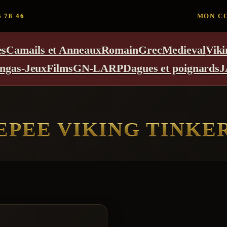
5 78 46
MON C
es
Camails et Anneaux
Romain
Grec
Medieval
Viki
ngas-Jeux
Films
GN-LARP
Dagues et poignards
J
EPEE VIKING TINKE