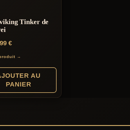
viking Tinker de
ei
,99
€
 produit →
AJOUTER AU
PANIER