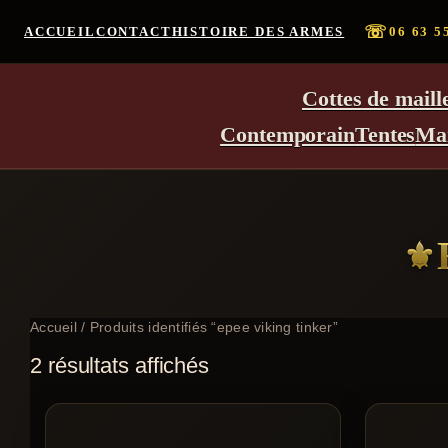
☏
ACCUEIL
CONTACT
HISTOIRE DES ARMES
06 63 5
Cottes de maill
Contemporain
Tentes
Ma
Accueil
/ Produits identifiés “epee viking tinker”
2 résultats affichés