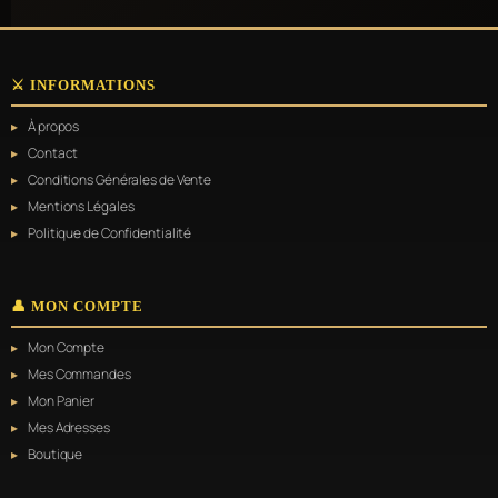
variations.
Les
options
peuvent
⚔️ INFORMATIONS
être
choisies
À propos
sur
la
Contact
page
Conditions Générales de Vente
du
Mentions Légales
produit
Politique de Confidentialité
👤 MON COMPTE
Mon Compte
Mes Commandes
Mon Panier
Mes Adresses
Boutique