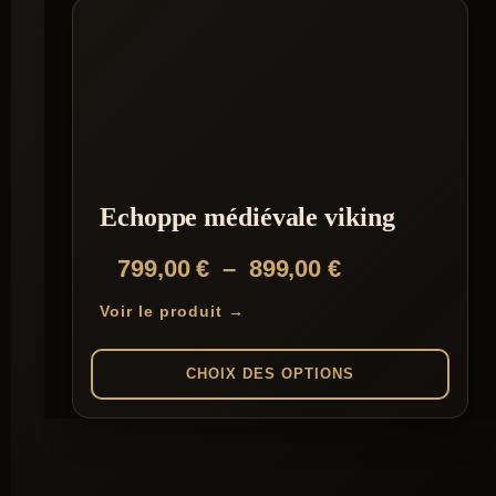
Echoppe médiévale viking
Plage
799,00
€
–
899,00
€
de
Voir le produit →
prix :
799,00 €
CHOIX DES OPTIONS
à
Ce
899,00 €
produit
a
plusieurs