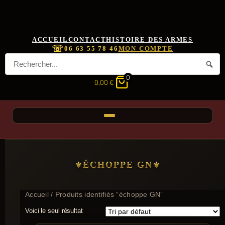
ACCUEIL
CONTACT
HISTOIRE DES ARMES
☏
06 63 55 78 46
MON COMPTE
0
0,00
€
ÉCHOPPE GN
Accueil
/ Produits identifiés “échoppe GN”
Voici le seul résultat