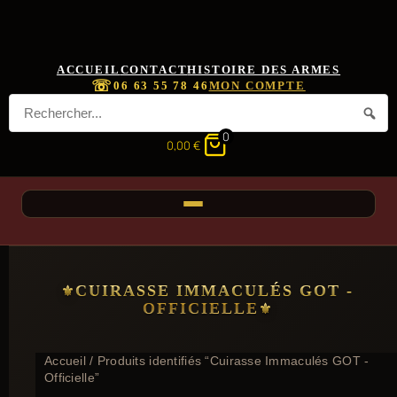
ACCUEIL
CONTACT
HISTOIRE DES ARMES
☏
06 63 55 78 46
MON COMPTE
0
0,00
€
CUIRASSE IMMACULÉS GOT -
OFFICIELLE
Accueil
/ Produits identifiés “Cuirasse Immaculés GOT -
Officielle”