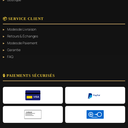
📦 SERVICE CLIENT
Modes de Livraison
Retours & Échanges
Modes de Paiement
Garantie
FAQ
🔒 PAIEMENTS SÉCURISÉS
PayPal
VISA
CHÈQUE
VIREMENT