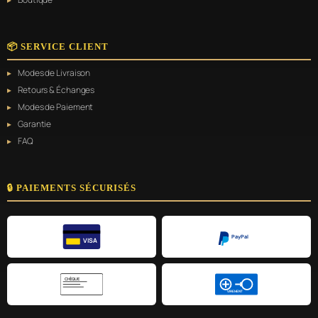
📦 SERVICE CLIENT
Modes de Livraison
Retours & Échanges
Modes de Paiement
Garantie
FAQ
🔒 PAIEMENTS SÉCURISÉS
PayPal
VISA
CHÈQUE
VIREMENT