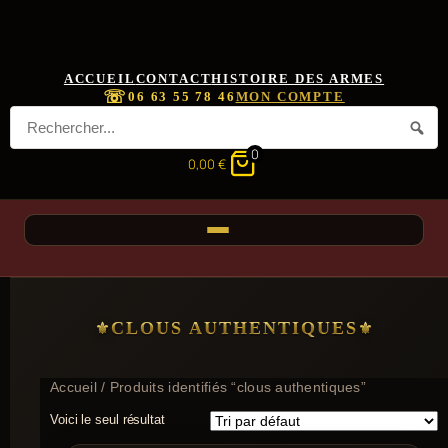
ACCUEIL
CONTACT
HISTOIRE DES ARMES
☏
06 63 55 78 46
MON COMPTE
0
0,00
€
CLOUS AUTHENTIQUES
Accueil
/ Produits identifiés “clous authentiques”
Voici le seul résultat