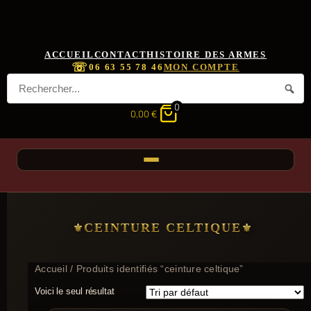
ACCUEIL
CONTACT
HISTOIRE DES ARMES
☏
06 63 55 78 46
MON COMPTE
0
0,00
€
CEINTURE CELTIQUE
Accueil
/ Produits identifiés “ceinture celtique”
Voici le seul résultat