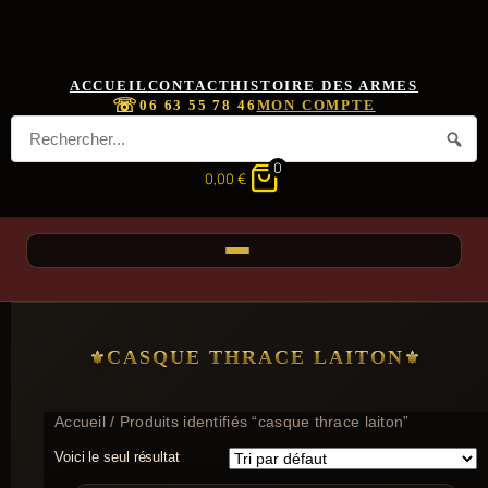
ACCUEIL
CONTACT
HISTOIRE DES ARMES
☏
06 63 55 78 46
MON COMPTE
0
0,00
€
CASQUE THRACE LAITON
Accueil
/ Produits identifiés “casque thrace laiton”
Voici le seul résultat