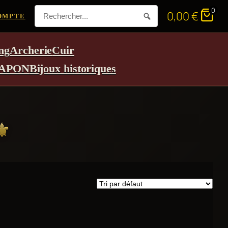
0
0,00
€
OMPTE
ng
Archerie
Cuir
APON
Bijoux historiques