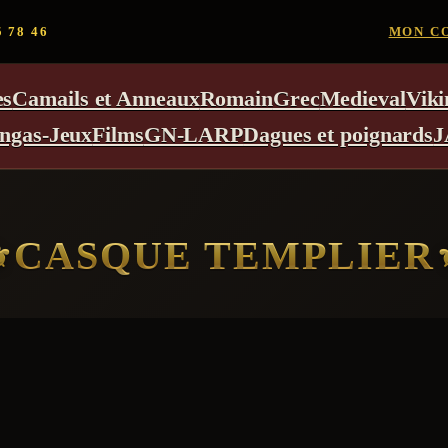
5 78 46
MON C
es
Camails et Anneaux
Romain
Grec
Medieval
Viki
ngas-Jeux
Films
GN-LARP
Dagues et poignards
J
CASQUE TEMPLIER