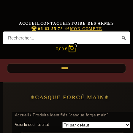
ACCUEIL
CONTACT
HISTOIRE DES ARMES
☏
06 63 55 78 46
MON COMPTE
0
0,00
€
CASQUE FORGÉ MAIN
Accueil
/ Produits identifiés “casque forgé main”
Voici le seul résultat