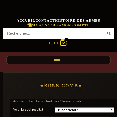
ACCUEIL
CONTACT
HISTOIRE DES ARMES
☏
06 63 55 78 46
MON COMPTE
0
0,00
€
BONE COMB
Accueil
/ Produits identifiés “bone comb”
Voici le seul résultat