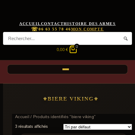
ACCUEIL
CONTACT
HISTOIRE DES ARMES
☏
06 63 55 78 46
MON COMPTE
0
0,00
€
BIERE VIKING
Accueil
/ Produits identifiés “biere viking”
3 résultats affichés