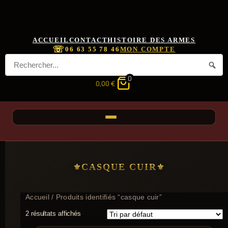
ACCUEIL
CONTACT
HISTOIRE DES ARMES
☏
06 63 55 78 46
MON COMPTE
0
0,00
€
CASQUE CUIR
Accueil
/ Produits identifiés “casque cuir”
2 résultats affichés