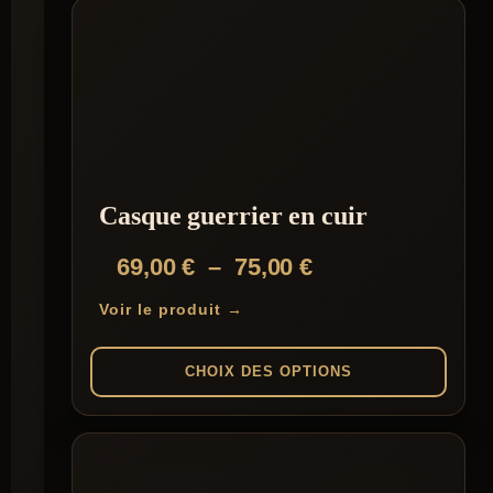
Casque guerrier en cuir
Plage
69,00
€
–
75,00
€
de
Voir le produit →
prix :
69,00 €
CHOIX DES OPTIONS
à
Ce
75,00 €
produit
a
plusieurs