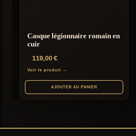
variations.
Les
options
peuvent
être
choisies
Casque légionnaire romain en
sur
la
cuir
page
du
119,00
€
produit
Voir le produit →
AJOUTER AU PANIER