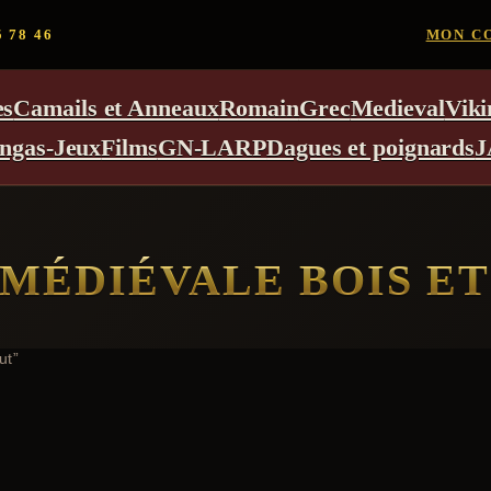
5 78 46
MON C
es
Camails et Anneaux
Romain
Grec
Medieval
Viki
ngas-Jeux
Films
GN-LARP
Dagues et poignards
J
MÉDIÉVALE BOIS ET
ut”