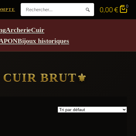
0
0,00
€
OMPTE
ng
Archerie
Cuir
APON
Bijoux historiques
 CUIR BRUT