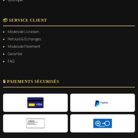
📦 SERVICE CLIENT
Modes de Livraison
Retours & Échanges
Modes de Paiement
Garantie
FAQ
🔒 PAIEMENTS SÉCURISÉS
PayPal
VISA
CHÈQUE
VIREMENT