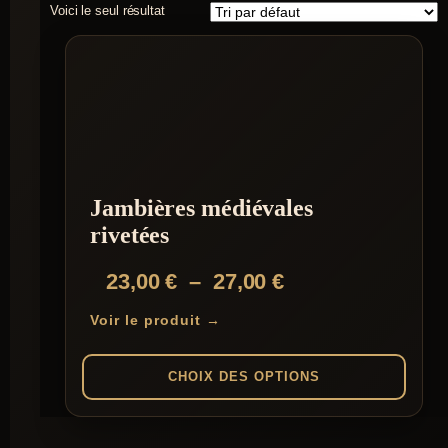
Voici le seul résultat
Jambières médiévales
rivetées
Plage
23,00
€
–
27,00
€
de
Voir le produit →
prix :
23,00 €
CHOIX DES OPTIONS
à
Ce
27,00 €
produit