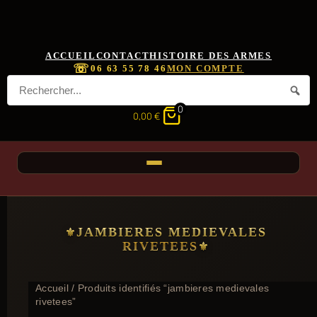
ACCUEIL
CONTACT
HISTOIRE DES ARMES
☏
06 63 55 78 46
MON COMPTE
0
0,00
€
JAMBIERES MEDIEVALES
RIVETEES
Accueil
/ Produits identifiés “jambieres medievales
rivetees”