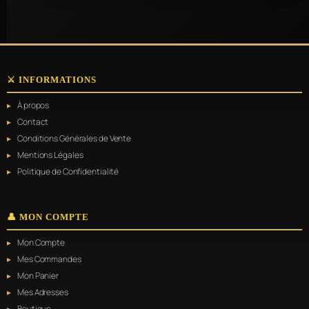
a
plusieurs
variations.
Les
options
peuvent
⚔️ INFORMATIONS
être
choisies
À propos
sur
la
Contact
page
Conditions Générales de Vente
du
Mentions Légales
produit
Politique de Confidentialité
👤 MON COMPTE
Mon Compte
Mes Commandes
Mon Panier
Mes Adresses
Boutique