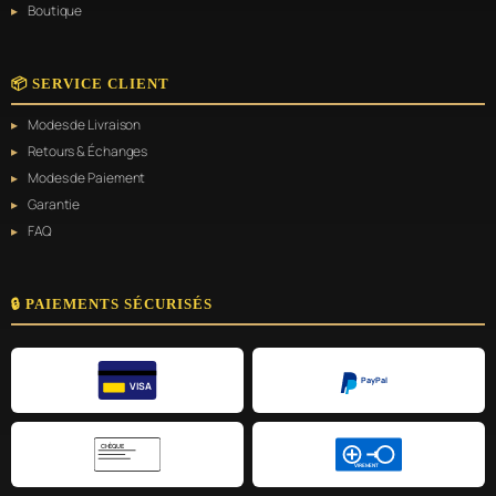
Boutique
📦 SERVICE CLIENT
Modes de Livraison
Retours & Échanges
Modes de Paiement
Garantie
FAQ
🔒 PAIEMENTS SÉCURISÉS
PayPal
VISA
CHÈQUE
VIREMENT