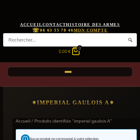
ACCUEIL
CONTACT
HISTOIRE DES ARMES
☏
06 63 55 78 46
MON COMPTE
0
0,00
€
IMPERIAL GAULOIS A
Accueil
/ Produits identifiés “imperial gaulois A”
Aucun produit ne correspond à votre sélection.