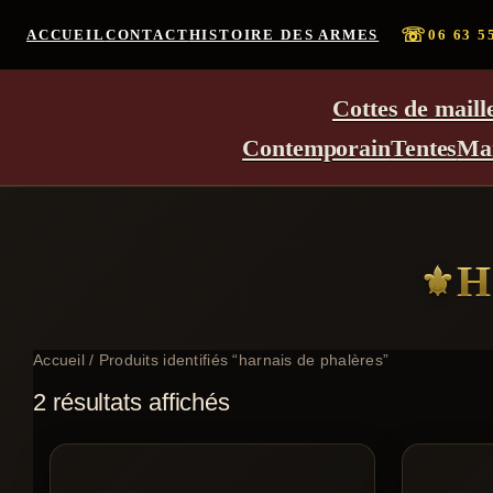
☏
ACCUEIL
CONTACT
HISTOIRE DES ARMES
06 63 5
Cottes de maill
Contemporain
Tentes
Ma
H
Accueil
/ Produits identifiés “harnais de phalères”
2 résultats affichés