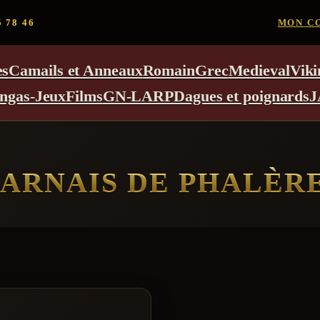
5 78 46
MON C
es
Camails et Anneaux
Romain
Grec
Medieval
Viki
ngas-Jeux
Films
GN-LARP
Dagues et poignards
J
ARNAIS DE PHALÈR