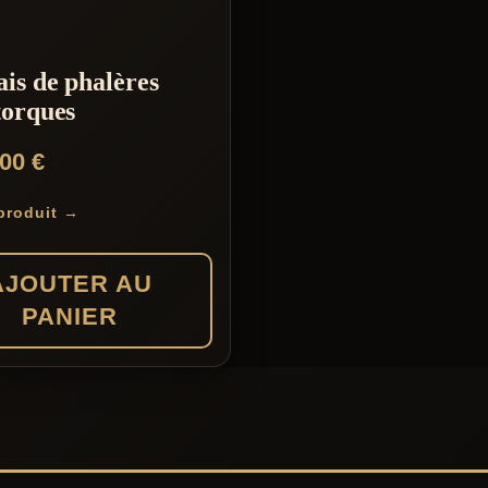
is de phalères
torques
,00
€
 produit →
AJOUTER AU
PANIER