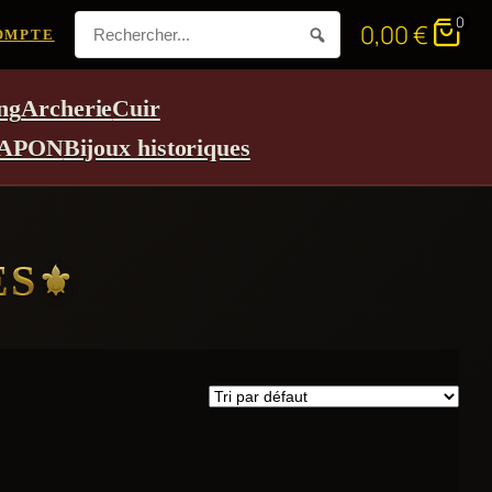
0
0,00
€
OMPTE
ng
Archerie
Cuir
APON
Bijoux historiques
ES