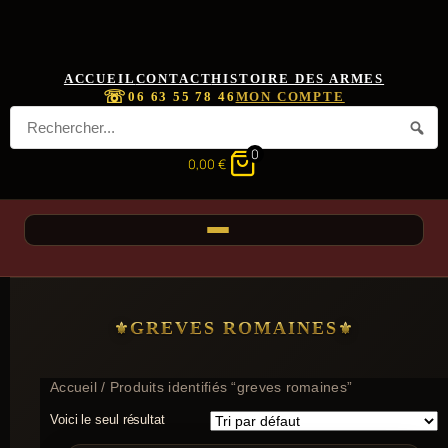
ACCUEIL
CONTACT
HISTOIRE DES ARMES
☏
06 63 55 78 46
MON COMPTE
0
0,00
€
GREVES ROMAINES
Accueil
/ Produits identifiés “greves romaines”
Voici le seul résultat