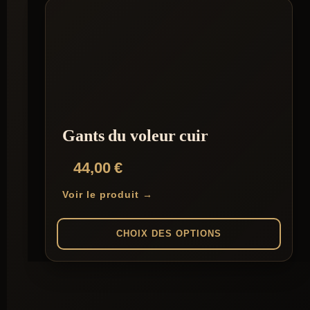
Gants du voleur cuir
44,00
€
Voir le produit →
CHOIX DES OPTIONS
Ce
produit
a
plusieurs