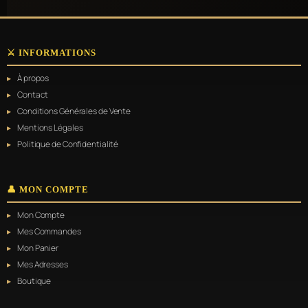
variations.
Les
options
peuvent
⚔️ INFORMATIONS
être
choisies
À propos
sur
la
Contact
page
Conditions Générales de Vente
du
Mentions Légales
produit
Politique de Confidentialité
👤 MON COMPTE
Mon Compte
Mes Commandes
Mon Panier
Mes Adresses
Boutique