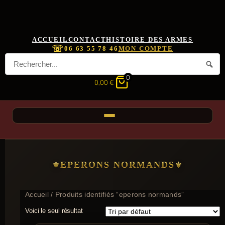
ACCUEIL
CONTACT
HISTOIRE DES ARMES
☏
06 63 55 78 46
MON COMPTE
0
0,00
€
EPERONS NORMANDS
Accueil
/ Produits identifiés “eperons normands”
Voici le seul résultat