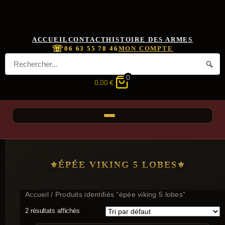
ACCUEIL
CONTACT
HISTOIRE DES ARMES
☏
06 63 55 78 46
MON COMPTE
0
0,00
€
ÉPÉE VIKING 5 LOBES
Accueil
/ Produits identifiés “épée viking 5 lobes”
2 résultats affichés