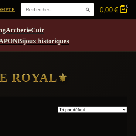
0
0,00
€
OMPTE
ng
Archerie
Cuir
APON
Bijoux historiques
NE ROYAL