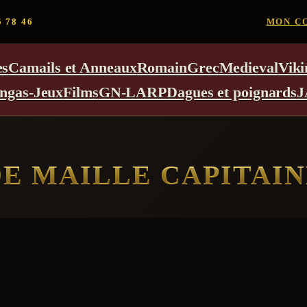
5 78 46
MON C
es
Camails et Anneaux
Romain
Grec
Medieval
Viki
ngas-Jeux
Films
GN-LARP
Dagues et poignards
J
E MAILLE CAPITAI