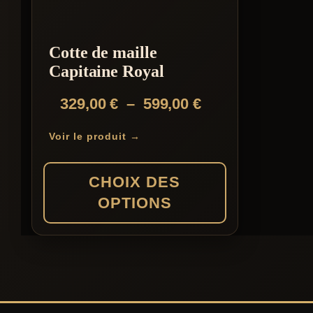
Cotte de maille
Capitaine Royal
Plage
329,00
€
–
599,00
€
de
Voir le produit →
prix :
329,00 €
CHOIX DES
à
OPTIONS
599,00 €
Ce
produit
a
plusieurs