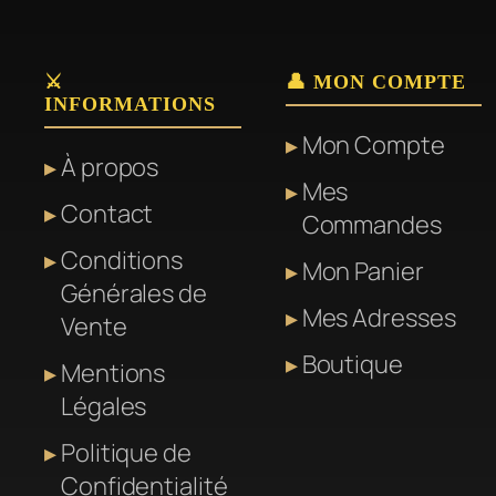
variations.
Les
⚔️
👤 MON COMPTE
options
INFORMATIONS
peuvent
Mon Compte
être
À propos
Mes
choisies
Contact
Commandes
sur
la
Conditions
Mon Panier
page
Générales de
Mes Adresses
du
Vente
produit
Boutique
Mentions
Légales
Politique de
Confidentialité