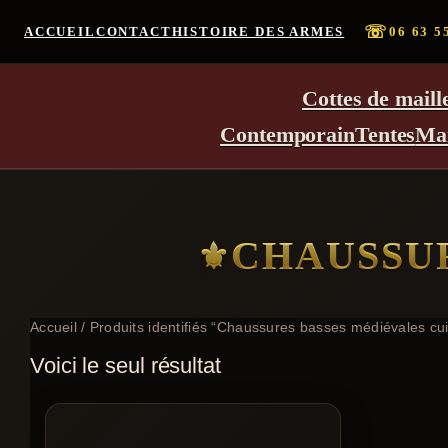
☏
ACCUEIL
CONTACT
HISTOIRE DES ARMES
06 63 5
Cottes de maill
Contemporain
Tentes
Ma
CHAUSSUR
Accueil
/ Produits identifiés “Chaussures basses médiévales cui
Voici le seul résultat