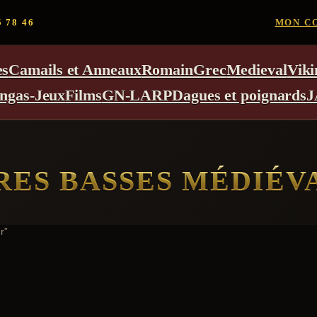
5 78 46
MON C
es
Camails et Anneaux
Romain
Grec
Medieval
Viki
ngas-Jeux
Films
GN-LARP
Dagues et poignards
J
ES BASSES MÉDIÉV
r”