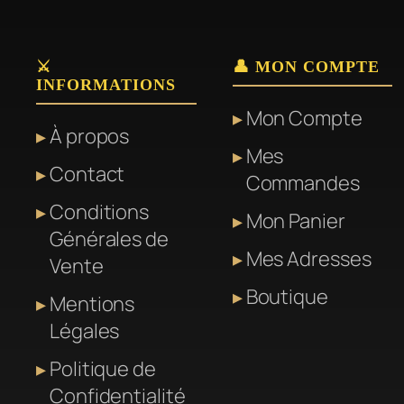
variations.
Les
⚔️
👤 MON COMPTE
options
INFORMATIONS
peuvent
Mon Compte
être
À propos
Mes
choisies
Contact
Commandes
sur
la
Conditions
Mon Panier
page
Générales de
Mes Adresses
du
Vente
produit
Boutique
Mentions
Légales
Politique de
Confidentialité