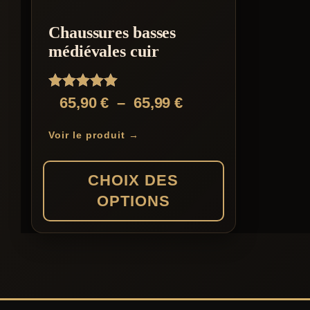
Chaussures basses
médiévales cuir
Note
Plage
65,90
€
–
65,99
€
5.00
de
sur 5
Voir le produit →
prix :
65,90 €
CHOIX DES
à
OPTIONS
65,99 €
Ce
produit
a
plusieurs