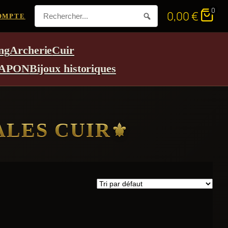
0
0,00
€
OMPTE
ng
Archerie
Cuir
APON
Bijoux historiques
ALES CUIR