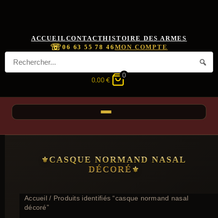
ACCUEIL
CONTACT
HISTOIRE DES ARMES
☏
06 63 55 78 46
MON COMPTE
0
0,00
€
CASQUE NORMAND NASAL
DÉCORÉ
Accueil
/ Produits identifiés “casque normand nasal
décoré”