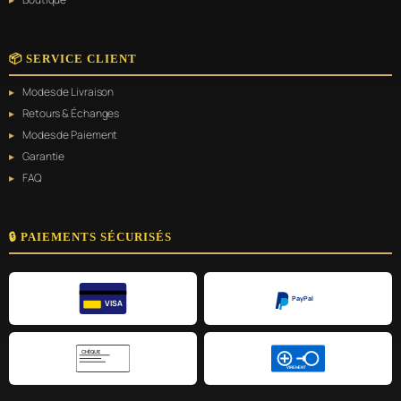
📦 SERVICE CLIENT
Modes de Livraison
Retours & Échanges
Modes de Paiement
Garantie
FAQ
🔒 PAIEMENTS SÉCURISÉS
PayPal
VISA
CHÈQUE
VIREMENT