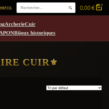
0
0,00
€
OMPTE
ng
Archerie
Cuir
APON
Bijoux historiques
IRE CUIR