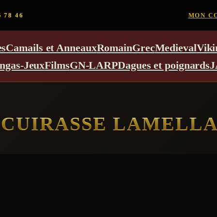
5 78 46
MON C
es
Camails et Anneaux
Romain
Grec
Medieval
Viki
ngas-Jeux
Films
GN-LARP
Dagues et poignards
J
CUIRASSE LAMELLA