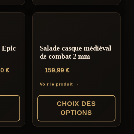
– Epic
Salade casque médiéval
de combat 2 mm
Plage
00
€
159,99
€
de
Voir le produit →
prix :
129,00 €
S
CHOIX DES
à
OPTIONS
139,00 €
Ce