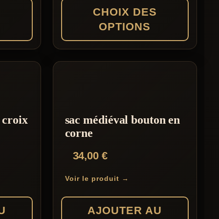
35,99 €
S
CHOIX DES
à
OPTIONS
54,99 €
Ce
produit
a
plusieurs
variations.
 croix
sac médiéval bouton en
Les
corne
options
34,00
€
peuvent
être
Voir le produit →
choisies
sur
U
AJOUTER AU
la