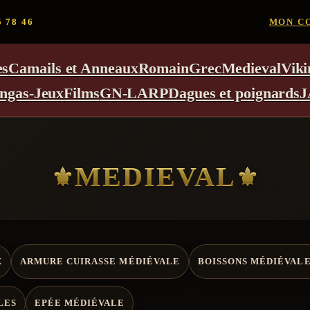
5 78 46
MON C
es
Camails et Anneaux
Romain
Grec
Medieval
Viki
ngas-Jeux
Films
GN-LARP
Dagues et poignards
J
MEDIEVAL
X
ARMURE CUIRASSE MÉDIÉVALE
BOISSONS MÉDIÉVAL
LES
EPÉE MÉDIÉVALE