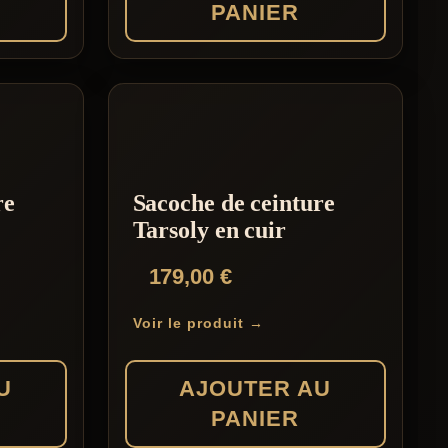
PANIER
page
du
produit
re
Sacoche de ceinture
Tarsoly en cuir
179,00
€
Voir le produit →
U
AJOUTER AU
PANIER