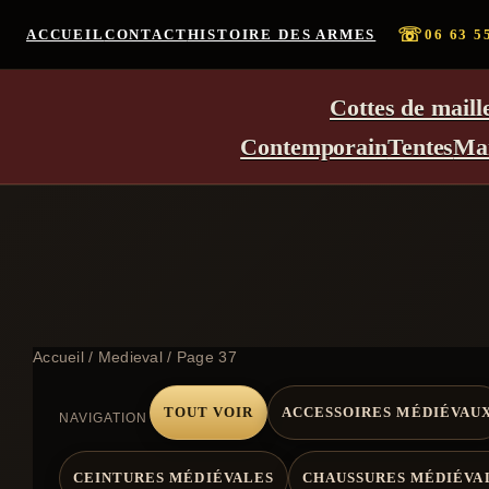
☏
ACCUEIL
CONTACT
HISTOIRE DES ARMES
06 63 5
Cottes de maill
Contemporain
Tentes
Ma
Accueil
/
Medieval
/ Page 37
TOUT VOIR
ACCESSOIRES MÉDIÉVAU
NAVIGATION
CEINTURES MÉDIÉVALES
CHAUSSURES MÉDIÉVA