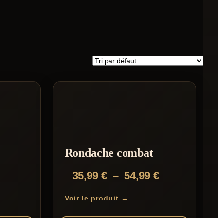
Rondache combat
Plage
35,99
€
–
54,99
€
de
Voir le produit →
prix :