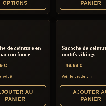
OPTIONS
PANIER
65,00 €
page
du
produit
s
s.
he de ceinture en
Sacoche de ceintu
marron foncé
motifs vikings
99
€
46,99
€
 produit →
Voir le produit →
AJOUTER AU
AJOUTER A
PANIER
PANIER