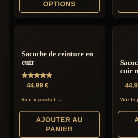
OPTIONS
69,99 €
page
page
du
du
Ce
Ce
produit
produit
produit
produit
a
a
plusieurs
plusieur
Sacoche de ceinture en
variations.
variation
cuir
Sacoc
Les
Les
cuir 
options
options
Note
44,99
€
44,
peuvent
peuvent
5.00
sur 5
être
être
Voir le produit →
Voir le
choisies
choisies
sur
sur
AJOUTER AU
la
la
PANIER
page
page