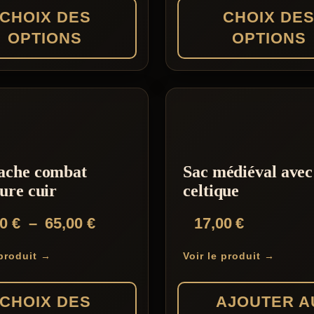
85,00 €
CHOIX DES
CHOIX DE
à
OPTIONS
OPTIONS
94,00 €
Ce
produit
a
s
plusieurs
s.
variations.
ache combat
Sac médiéval avec
Les
ure cuir
celtique
options
Plage
00
€
–
65,00
€
17,00
€
peuvent
de
être
 produit →
Voir le produit →
prix :
choisies
40,00 €
sur
CHOIX DES
AJOUTER A
à
la