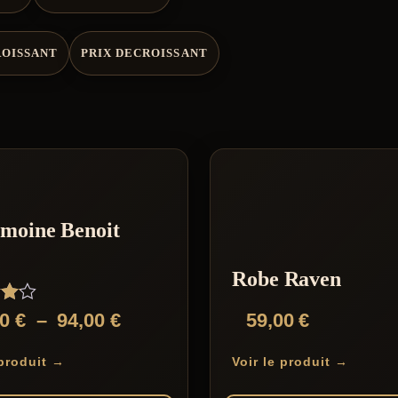
ROISSANT
PRIX DECROISSANT
moine Benoit
Robe Raven
Plage
00
€
–
94,00
€
59,00
€
de
 produit →
Voir le produit →
prix :