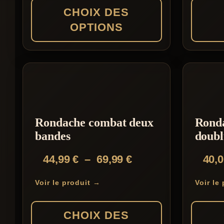
139,00 €
CHOIX DES
à
OPTIONS
149,00 €
Ce
Ce
produit
produit
a
a
plusieurs
plusieur
variations.
variation
Rondache combat deux
Rond
Les
Les
bandes
doubl
options
options
Plage
44,99
€
–
69,99
€
40,
peuvent
peuvent
de
être
être
Voir le produit →
Voir le
prix :
choisies
choisies
44,99 €
sur
sur
CHOIX DES
à
la
la