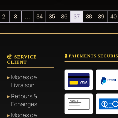
produit
a
2
3
…
34
35
36
37
38
39
40
plusieurs
variations.
Les
options
peuvent
🔒 PAIEMENTS SÉCURI
📦 SERVICE
être
CLIENT
choisies
sur
Modes de
PayPal
VISA
la
Livraison
page
Retours &
du
CHÈQUE
Échanges
produit
VIREMENT
Modes de