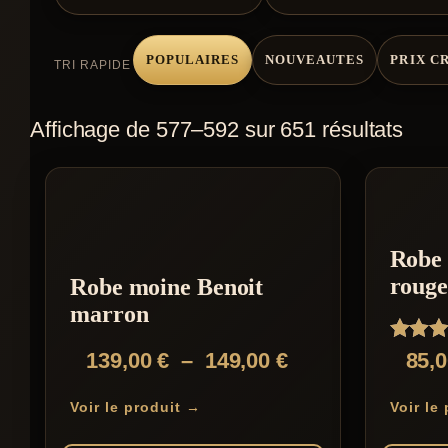
POPULAIRES
NOUVEAUTES
PRIX C
TRI RAPIDE
Affichage de 577–592 sur 651 résultats
Robe 
rouge
Robe moine Benoit
marron
Note
Plage
139,00
€
–
149,00
€
85,
4.00
de
sur 5
Voir le produit →
Voir le
prix :