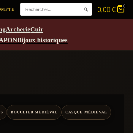
0
0,00
€
OMPTE
ng
Archerie
Cuir
APON
Bijoux historiques
ES
BOUCLIER MÉDIÉVAL
CASQUE MÉDIÉVAL