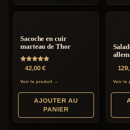
du
du
produit
produit
Sacoche en cuir
marteau de Thor
Salad
allem
Note
42,00
€
129
5.00
sur 5
Voir le produit →
Voir le
AJOUTER AU
PANIER