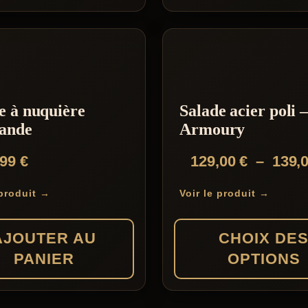
e à nuquière
Salade acier poli 
ande
Armoury
,99
€
129,00
€
–
139,
 produit →
Voir le produit →
AJOUTER AU
CHOIX DE
PANIER
OPTIONS
Ce