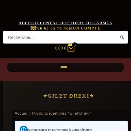
ACCUEIL
CONTACT
HISTOIRE DES ARMES
☏
06 63 55 78 46
MON COMPTE
0
0,00
€
GILET DREKI
Accueil
/ Produits identifiés “Gilet Dreki”
Aucun produit ne correspond à votre sélection.