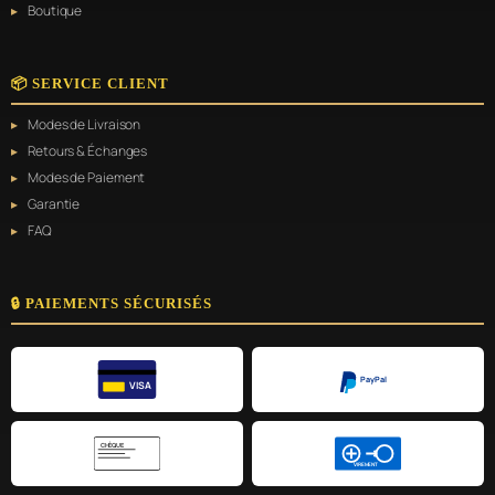
Boutique
📦 SERVICE CLIENT
Modes de Livraison
Retours & Échanges
Modes de Paiement
Garantie
FAQ
🔒 PAIEMENTS SÉCURISÉS
PayPal
VISA
CHÈQUE
VIREMENT