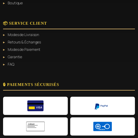
Boutique
📦 SERVICE CLIENT
Modes de Livraison
Retours & Échanges
Modes de Paiement
Garantie
FAQ
🔒 PAIEMENTS SÉCURISÉS
PayPal
VISA
CHÈQUE
VIREMENT