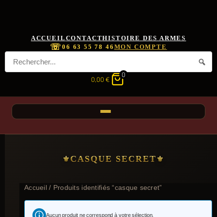
ACCUEIL
CONTACT
HISTOIRE DES ARMES
☏
06 63 55 78 46
MON COMPTE
0
0,00
€
CASQUE SECRET
Accueil
/ Produits identifiés “casque secret”
Aucun produit ne correspond à votre sélection.